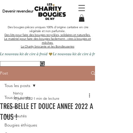
Devenir revendeur
Des bougies pièces uniques
100% d'origine caritative en cire
végétale et
non parfumée
.
Des kits pour faire des bougies recyclées, solidaires et naturelles.
Le matériel pour faire des bougies facilement : cires à bougies et
mèches
La Charity brocante et les Bondieuseries
Le nouveau kit de cire à froid 
Post
Tous les posts
Nancy
Tous les posts
10 janv. 2022
1 min de lecture
TRES BELLE ET DOUCE ANNEE 2022 A
Ventes
TOUS !
Nouveautés
Bougies éthiques