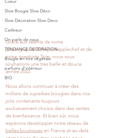
Coeur
Slow Bougie Slow Déco
Slow Décoration Slow Deco
Cadeaux
On parle de nous
Grâce aux talents de notre 
TENDANCE DECORATION
photographe @thepineapplechef et de 
notre graphiste Tom, nous vous 
Bougie en cire végétale
souhaitons une très belle et douce 
parfums d'intérieur
année 2022. 
BIO
Nous allons continuer à créer des 
milliers de superbes bougies dans nos 
jolis contenants toujours 
exclusivement choisis dans des ventes 
de bienfaisance. Et bien sûr, nous 
espérons developper notre réseau de 
belles boutiques
 en France et au-delà 
et imaginer d'autres créations pour 