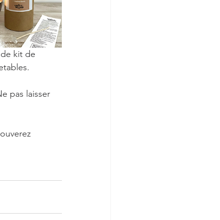
de kit de 
jetables.   
e pas laisser 
rouverez 