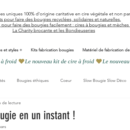
ces uniques
100% d'origine caritative en cire végétale et
non pa
ts pour faire des bougies recyclées, solidaires et naturelles.
l pour faire des bougies facilement : cires à bougies et mèches
La Charity brocante et les Bondieuseries
s et styles +
Kits fabrication bougies
Matériel de fabrication d
tés
Bougies éthiques
Coeur
Slow Bougie Slow Déco
n de lecture
adeaux
On parle de nous
TENDANCE DECORATION
ugie en un instant !
mars