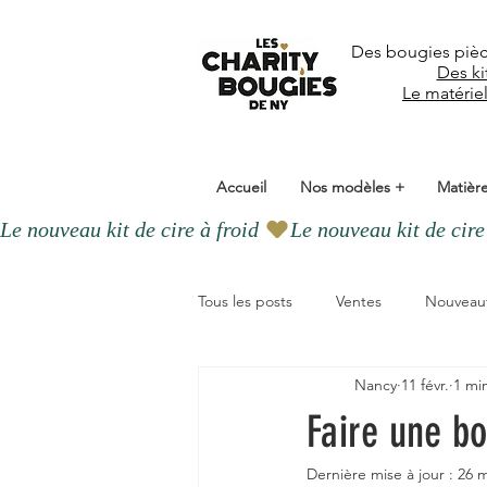
Des bougies piè
Des ki
Le matérie
Accueil
Nos modèles +
Matière
Le nouveau kit de cire à froid 
Tous les posts
Ventes
Nouveau
Nancy
11 févr.
1 mi
Slow Décoration Slow Deco
C
Faire une bo
Dernière mise à jour :
26 
parfums d'intérieur
BIO