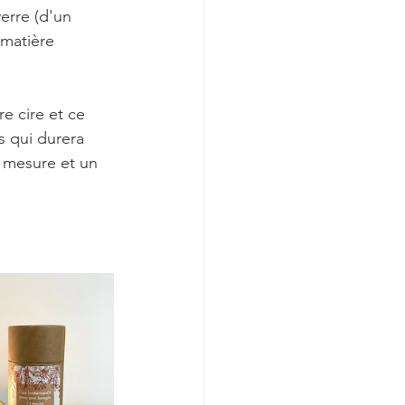
erre (d'un 
 matière 
re cire et ce 
 qui durera 
r mesure et un 