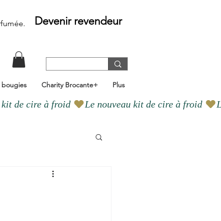
Devenir revendeur
rfumée
.
e bougies
Charity Brocante+
Plus
Bougie en cire végétale