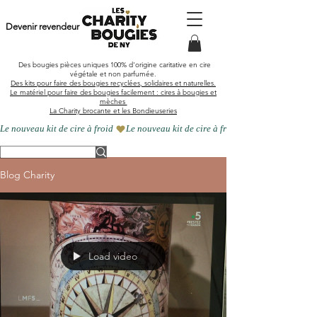
Devenir revendeur
Des bougies pièces uniques
100% d'origine caritative en cire
végétale et
non parfumée
.
Des kits pour faire des bougies recyclées, solidaires et naturelles.
Le matériel pour faire des bougies facilement : cires à bougies et
mèches
La Charity brocante et les Bondieuseries
Le nouveau kit de cire à froid 
Blog Charity
Load video