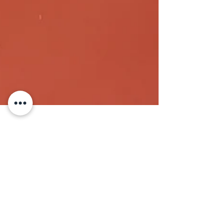
Nancy
9 sept. 2019
2 min de lecture
Notre rentrée, un rêve éveillé...
Nos Charity Bougies de Ny vivent les plus belles