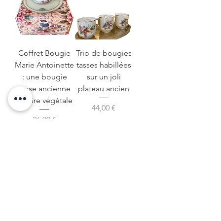
Coffret Bougie
Trio de bougies
Marie Antoinette
tasses habillées
: une bougie
sur un joli
tasse ancienne
plateau ancien
en cire végétale
Prix
44,00 €
Prix
26,00 €
Ajouter au
panier
Envolé(e)