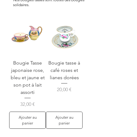
solidaires.
Bougie Tasse
Bougie tasse à
japonaise rose,
café roses et
bleu et jaune et
lianes dorées
son pot à lait
Prix
20,00 €
assorti
Prix
32,00 €
Ajouter au
Ajouter au
panier
panier