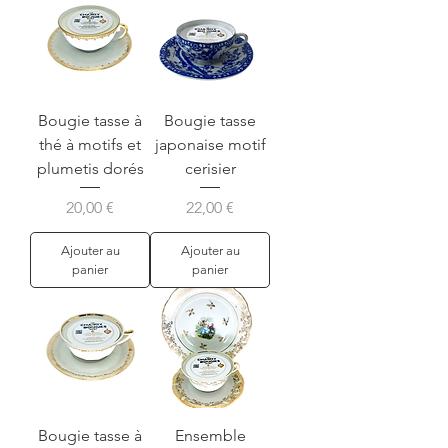
Bougie tasse à
Bougie tasse
thé à motifs et
japonaise motif
plumetis dorés
cerisier
Prix
Prix
20,00 €
22,00 €
Ajouter au
Ajouter au
panier
panier
Bougie tasse à
Ensemble