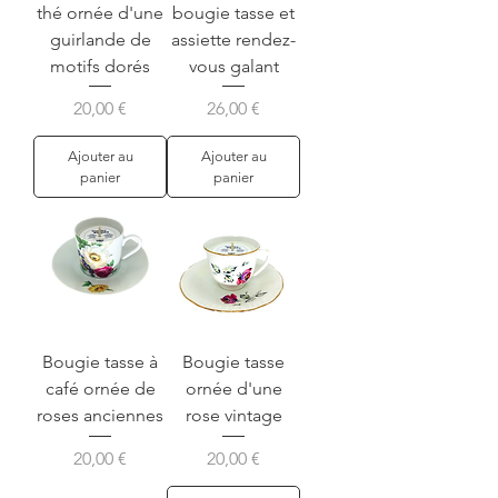
thé ornée d'une
bougie tasse et
guirlande de
assiette rendez-
motifs dorés
vous galant
Prix
Prix
20,00 €
26,00 €
Ajouter au
Ajouter au
panier
panier
Bougie tasse à
Bougie tasse
café ornée de
ornée d'une
roses anciennes
rose vintage
Prix
Prix
20,00 €
20,00 €