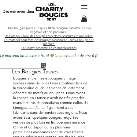
Devenir revendeur
Des bougies pièces uniques
100% d'origine caritative en cire
végétale et
non parfumée
.
Des kits pour faire des bougies recyclées, solidaires et naturelles.
Le matériel pour faire des bougies facilement : cires à bougies et
mèches
La Charity brocante et les Bondieuseries
Le nouveau kit de cire à froid 
Les Bougies Tasses
Bougies anciennes et bougies vintage
coulées dans de jolies tasses coulées dans de
la porcelaine ou de la faïence délicatement
décorée de motifs ou de lignes. Nous avons
la chance en France d'avoir de très grandes
manufactures de porcelaine comme celles de
Limoges. La faïence également a ses
fabricants dans de nombreuses régions. Nous
avons aussi quelques bougies recyclées
venues de plus loin en Europe mais aussi de
Chine et du Japon où les plus fines
porcelaines anciennes sont de vrais trésors.
Nos bougies tasses sont toutes des bougies