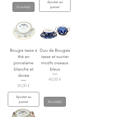
Ajouter au
Envolé(e)
panier
Bougie tasse à
Duo de Bougies
thé en
tasse et sucrier
porcelaine
motifs oiseaux
blanche et
bleus
dorée
Prix
40,00 €
Prix
20,00 €
Ajouter au
panier
Envolé(e)