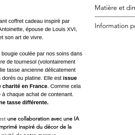
Matière et di
Porcelaine
nt coffret cadeau inspiré par
Information p
Tasse à thé 6,5x
 Antoinette, épouse de Louis XVI,
Soucoupe : 14 c
 son art de vivre.
Cette bougie a é
Dimensions du c
une pièce unique.
e bougie coulée par nos soins dans
collection d'obje
ire de tournesol (volontairement
shops.La cire est
lie tasse ancienne délicatement
tournesol, élevé
 dorés ou platine. Elle est
issue
particularité de 
 charité en France
. Comme cela
sans odeur. Elle
de à chaque achat de contenant.
être utilisée à l'i
e tasse différente.
lentement comme
votre bougie be
est
une collaboration avec une IA
d'habitude. A la
imprimé inspiré du décor de la
le joli contenant 