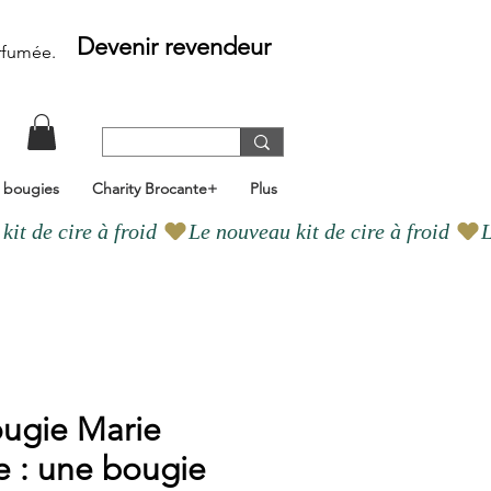
Devenir revendeur
rfumée
.
e bougies
Charity Brocante+
Plus
ougie Marie
e : une bougie