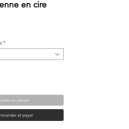
ienne en cire
e
*
outer au panier
mander et payer