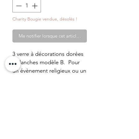
Charity Bougie vendue, désolés !
Me notifier lorsque cet article est disponible
3 verre à décorations dorées
/ blanches modèle B. Pour
un évènement religieux ou un
clin d'oeil. Ils peuvent peut
être transformés en bougie
avec notre cire de tournesol
non parfumée.
Ces objets viennent de nos
achats en vente de charité
comme c'est toujours le cas
dans notre marque.