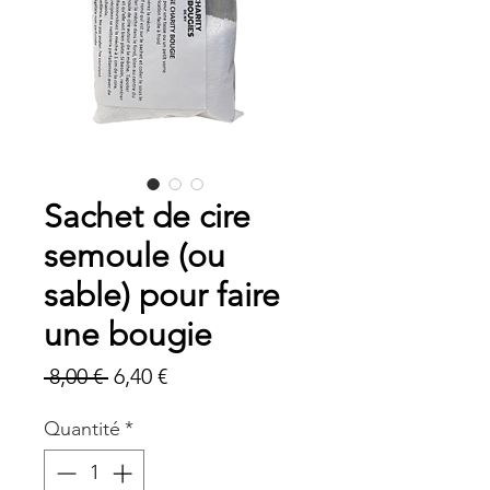
Sachet de cire
semoule (ou
sable) pour faire
une bougie
Prix
Prix
 8,00 € 
6,40 €
original
promotionnel
Quantité
*