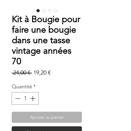
Kit à Bougie pour
faire une bougie
dans une tasse
vintage années
70
Prix
Prix
 24,00 € 
19,20 €
original
promotionnel
Quantité
*
Ajouter au panier