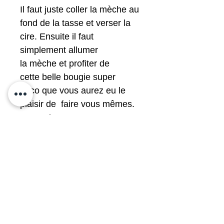
Il faut juste coller la mèche au
fond de la tasse et verser la
cire. Ensuite il faut
simplement allumer
la mèche et profiter de
cette belle bougie super
déco que vous aurez eu le
plaisir de faire vous mêmes.
Notre cire est
volontairement non parfumée
et non colorée pour votre
santé.
*Nous choisissons votre tasse
et sa soucoupe dans notre
grande réserve de belle
vaisselle d'origine caritative