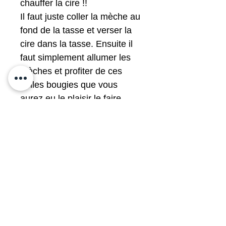
chauffer la cire !!
Il faut juste coller la mèche au
fond de la tasse et verser la
cire dans la tasse. Ensuite il
faut simplement allumer les
mèches et profiter de ces
belles bougies que vous
aurez eu le plaisir le faire
vous mêmes.
Notre cire est
volontairement non parfumée
et non colorée pour votre
santé.
Nous choisissons votre tasse
et sa soucoupe dans notre
grande réserve de belle
vaisselle d'origine caritative