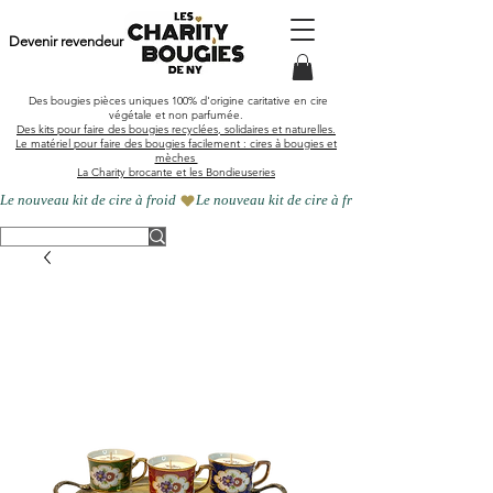
Devenir revendeur
Des bougies pièces uniques
100% d'origine caritative en cire
végétale et
non parfumée
.
Des kits pour faire des bougies recyclées, solidaires et naturelles.
Le matériel pour faire des bougies facilement : cires à bougies et
mèches
La Charity brocante et les Bondieuseries
Le nouveau kit de cire à froid 