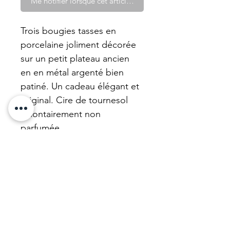
Me notifier lorsque cet article est disponible
Trois bougies tasses en
porcelaine joliment décorée
sur un petit plateau ancien
en en métal argenté bien
patiné. Un cadeau élégant et
original. Cire de tournesol
volontairement non
parfumée.
Nos tasses sont des achats
caritatifs qui financent de
l'entraide.
Nous mettons à neuf nos
bougies. N'hésitez pas !