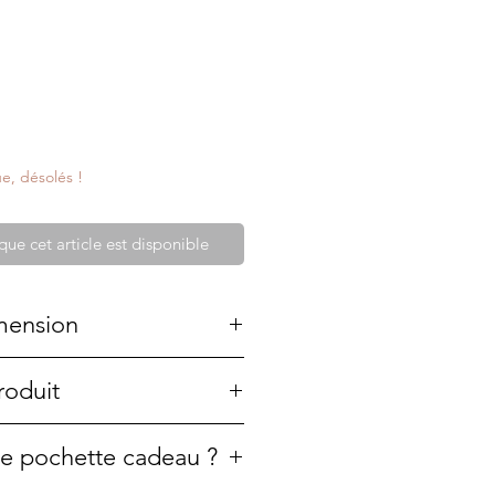
e, désolés !
que cet article est disponible
mension
roduit
cm
té créée à la main. C'est
une pochette cadeau ?
 Elle fait partie de ma