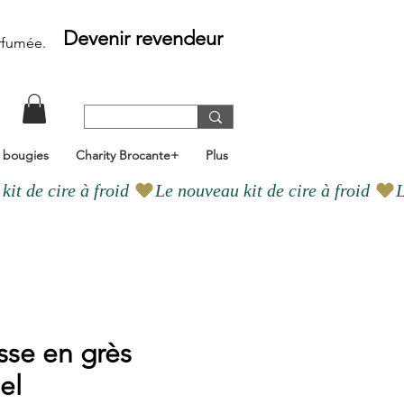
Devenir revendeur
rfumée
.
e bougies
Charity Brocante+
Plus
sse en grès
el