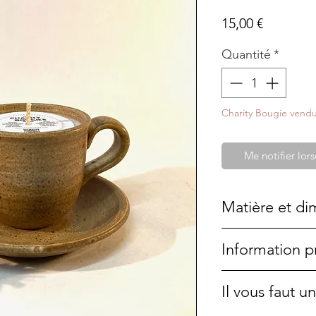
Prix
15,00 €
Quantité
*
Charity Bougie vendu
Me notifier lors
Matière et di
Grès
Information p
5,5x6cm
Soucoupe 11,5 
Cette bougie a é
Il vous faut 
une pièce unique.