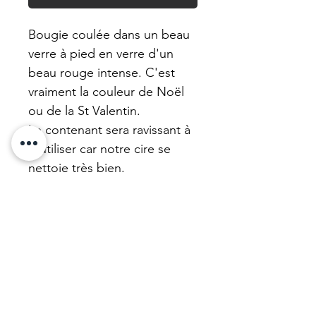
Bougie coulée dans un beau
verre à pied en verre d'un
beau rouge intense. C'est
vraiment la couleur de Noël
ou de la St Valentin.
Le contenant sera ravissant à
réutiliser car notre cire se
nettoie très bien.
Cire végan neutre.
N'oubliez pas que nous
remettons à neuf toutes les
Charity Bougies.
Information produit